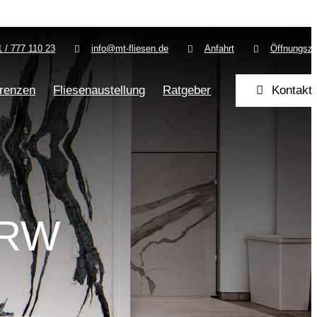
 / 777 110 23
info@mt-fliesen.de
Anfahrt
Öffnungsze
renzen
Fliesenaustellung
Ratgeber
Kontakt
 NRW