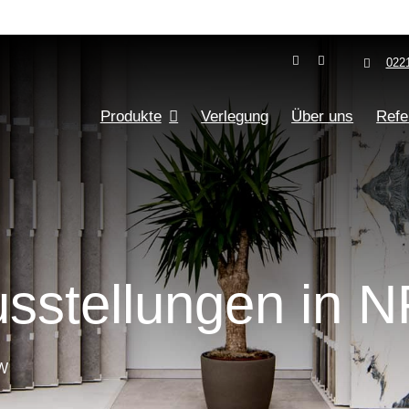
0221
Produkte
Verlegung
Über uns
Refe
us­stellung­en in
RW